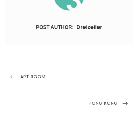
Dreizeiler
POST AUTHOR:
Beitragsnavigation
PREVIOUS
ART ROOM
POST
NEXT
HONG KONG
POST