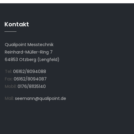
Kontakt
Qualipoint Messtechnik
Reinhard-Müller-Ring 7
64853 Otzberg (Lengfeld)
Tel:
06162/8094088
Fax:
06162/8094087
Mobil:
0176/81135140
Mail:
seemann@qualipoint.de